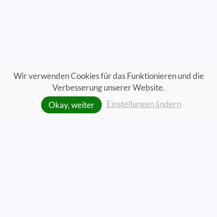
Wir verwenden Cookies für das Funktionieren und die
Verbesserung unserer Website.
Einstellungen ändern
Okay, weiter
Bereit zum Durchstarten?
Vereinbaren Sie jetzt direkt einen Termin mit einem
unserer Experten – wir beraten Sie gerne.