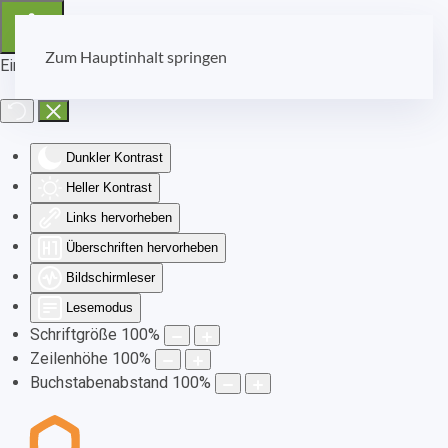
Zum Hauptinhalt springen
Eingabehilfen öffnen
Dunkler Kontrast
Heller Kontrast
Links hervorheben
Überschriften hervorheben
Bildschirmleser
Lesemodus
Schriftgröße
100
%
Zeilenhöhe
100
%
Buchstabenabstand
100
%