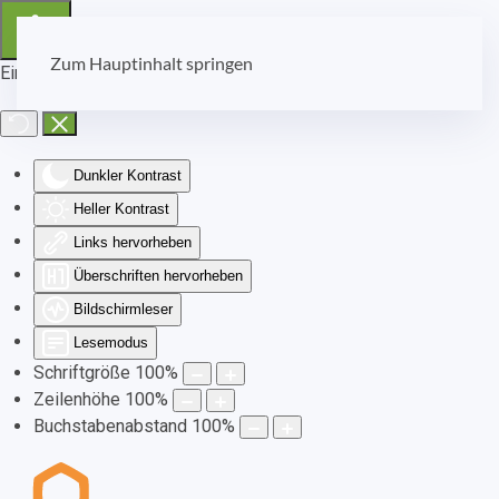
Zum Hauptinhalt springen
Eingabehilfen öffnen
Dunkler Kontrast
Heller Kontrast
Links hervorheben
Überschriften hervorheben
Bildschirmleser
Lesemodus
Schriftgröße
100
%
Zeilenhöhe
100
%
Buchstabenabstand
100
%