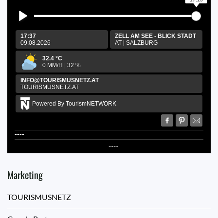
17:37
ZELL AM SEE - BLICK STADT
09.08.2026
AT
|
SALZBURG
32.4
°C
0
MM/H
|
32
%
INFO@TOURISMUSNETZ.AT
TOURISMUSNETZ.AT
Powered By TourismNETWORK
----
----
Marketing
TOURISMUSNETZ