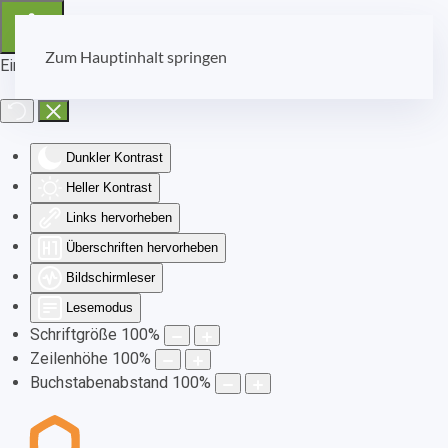
Zum Hauptinhalt springen
Eingabehilfen öffnen
Dunkler Kontrast
Heller Kontrast
Links hervorheben
Überschriften hervorheben
Bildschirmleser
Lesemodus
Schriftgröße
100
%
Zeilenhöhe
100
%
Buchstabenabstand
100
%