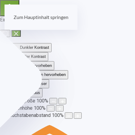
Zum Hauptinhalt springen
Eingabehilfen öffnen
Dunkler Kontrast
Heller Kontrast
Links hervorheben
Überschriften hervorheben
Bildschirmleser
Lesemodus
Schriftgröße
100
%
Zeilenhöhe
100
%
Buchstabenabstand
100
%