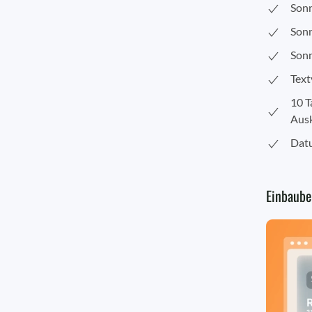
Son
Son
Son
Text
10 T
Ausk
Dat
Einbaube