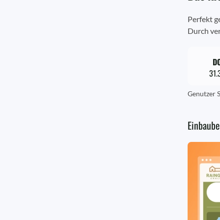
Perfekt g
Durch ver
D
31.
Genutzer S
Einbaube