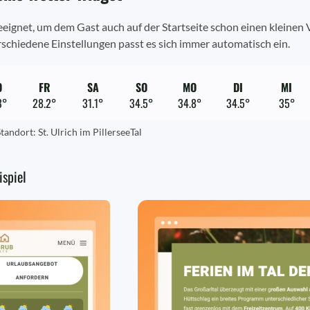
eeignet, um dem Gast auch auf der Startseite schon einen kleine
schiedene Einstellungen passt es sich immer automatisch ein.
O
FR
SA
SO
MO
DI
MI
3°
28.2°
31.1°
34.5°
34.8°
34.5°
35°
tandort: St. Ulrich im PillerseeTal
ispiel