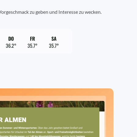
n Vorgeschmack zu geben und Interesse zu wecken.
DO
FR
SA
36.2°
35.7°
35.7°