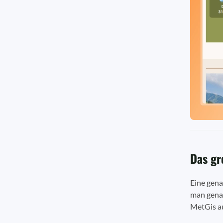
Das gr
Eine gena
man genau
MetGis au