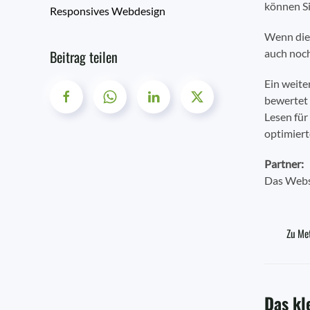
können Si
Responsives Webdesign
Wenn dies
Beitrag teilen
auch noch
Ein weiter
bewertet 
Lesen für
optimiert
Partner:
Das Webs
Zu Me
Das kl