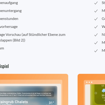
nenaufgang
St
nenuntergang
M
nenstunden
G
vorhersage
W
age Vorschau (auf Stündlicher Ebene zum
N
lappen (Bild 2))
M
um
M
ispiel