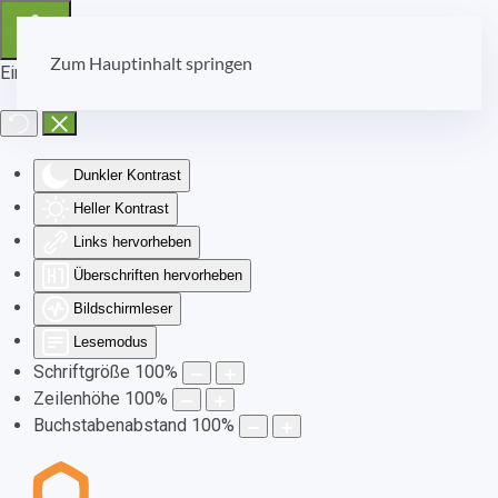
Zum Hauptinhalt springen
Eingabehilfen öffnen
Dunkler Kontrast
Heller Kontrast
Links hervorheben
Überschriften hervorheben
Bildschirmleser
Lesemodus
Schriftgröße
100
%
Zeilenhöhe
100
%
Buchstabenabstand
100
%