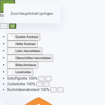
Zum Hauptinhalt springen
Eingabehilfen öffnen
Dunkler Kontrast
Heller Kontrast
Links hervorheben
Überschriften hervorheben
Bildschirmleser
Lesemodus
Schriftgröße
100
%
Zeilenhöhe
100
%
Buchstabenabstand
100
%