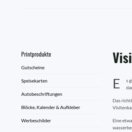
Vis
Printprodukte
Gutscheine
E
s 
Speisekarten
dar
Autobeschriftungen
Das richt
Blöcke, Kalender & Aufkleber
Visitenka
Werbeschilder
Eine etwa
wasserbes