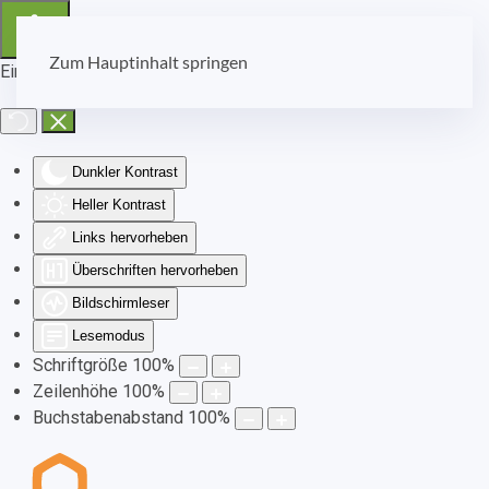
Zum Hauptinhalt springen
Eingabehilfen öffnen
Dunkler Kontrast
Heller Kontrast
Links hervorheben
Überschriften hervorheben
Bildschirmleser
Lesemodus
Schriftgröße
100
%
Zeilenhöhe
100
%
Buchstabenabstand
100
%