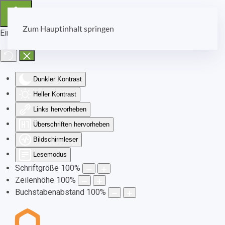
Zum Hauptinhalt springen
Eingabehilfen öffnen
Dunkler Kontrast
Heller Kontrast
Links hervorheben
Überschriften hervorheben
Bildschirmleser
Lesemodus
Schriftgröße
100
%
Zeilenhöhe
100
%
Buchstabenabstand
100
%