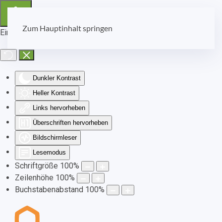
Zum Hauptinhalt springen
Eingabehilfen öffnen
Dunkler Kontrast
Heller Kontrast
Links hervorheben
Überschriften hervorheben
Bildschirmleser
Lesemodus
Schriftgröße
100
%
Zeilenhöhe
100
%
Buchstabenabstand
100
%