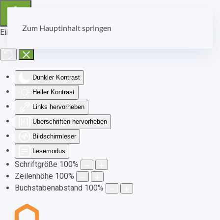
Zum Hauptinhalt springen
Eingabehilfen öffnen
Dunkler Kontrast
Heller Kontrast
Links hervorheben
Überschriften hervorheben
Bildschirmleser
Lesemodus
Schriftgröße
100
%
Zeilenhöhe
100
%
Buchstabenabstand
100
%