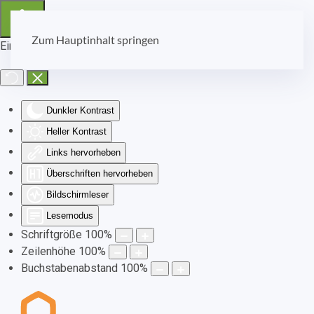
Zum Hauptinhalt springen
Eingabehilfen öffnen
Dunkler Kontrast
Heller Kontrast
Links hervorheben
Überschriften hervorheben
Bildschirmleser
Lesemodus
Schriftgröße
100
%
Zeilenhöhe
100
%
Buchstabenabstand
100
%