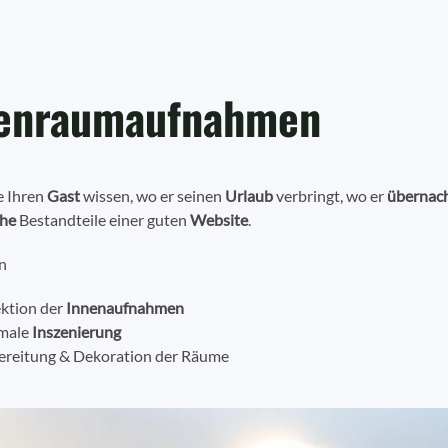
enraumaufnahmen
e Ihren
Gast
wissen, wo er seinen
Urlaub
verbringt, wo er
übernac
che
Bestandteile einer guten
Website
.
n
ektion der
Innenaufnahmen
male
Inszenierung
ereitung & Dekoration der Räume