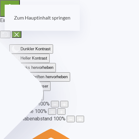
Zum Hauptinhalt springen
Eingabehilfen öffnen
Dunkler Kontrast
Heller Kontrast
Links hervorheben
Überschriften hervorheben
Bildschirmleser
Lesemodus
Schriftgröße
100
%
Zeilenhöhe
100
%
Buchstabenabstand
100
%