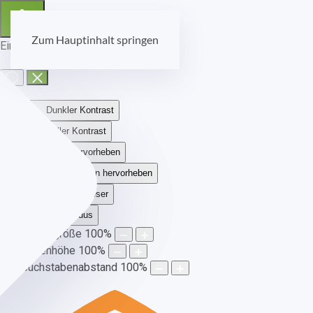
Zum Hauptinhalt springen
Eingabehilfen öffnen
Dunkler Kontrast
Heller Kontrast
Links hervorheben
Überschriften hervorheben
Bildschirmleser
Lesemodus
Schriftgröße
100
%
Zeilenhöhe
100
%
Buchstabenabstand
100
%