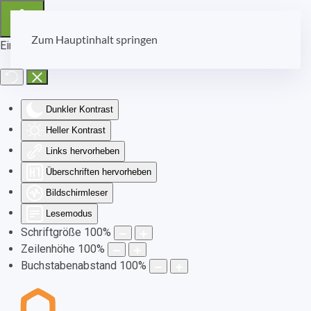
Zum Hauptinhalt springen
Eingabehilfen öffnen
Dunkler Kontrast
Heller Kontrast
Links hervorheben
Überschriften hervorheben
Bildschirmleser
Lesemodus
Schriftgröße
100
%
Zeilenhöhe
100
%
Buchstabenabstand
100
%