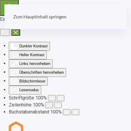
Zum Hauptinhalt springen
Eingabehilfen öffnen
Dunkler Kontrast
Heller Kontrast
Links hervorheben
Überschriften hervorheben
Bildschirmleser
Lesemodus
Schriftgröße
100
%
Zeilenhöhe
100
%
Buchstabenabstand
100
%