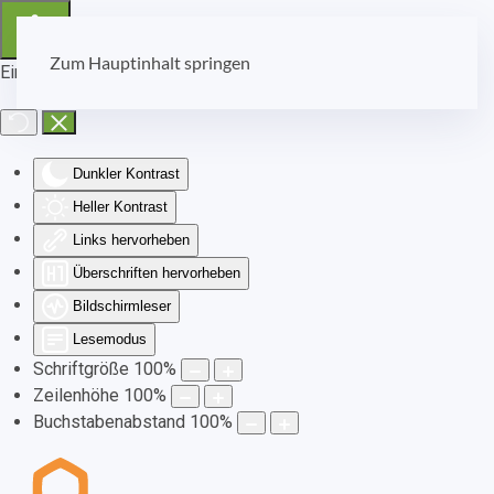
Zum Hauptinhalt springen
Eingabehilfen öffnen
Dunkler Kontrast
Heller Kontrast
Links hervorheben
Überschriften hervorheben
Bildschirmleser
Lesemodus
Schriftgröße
100
%
Zeilenhöhe
100
%
Buchstabenabstand
100
%