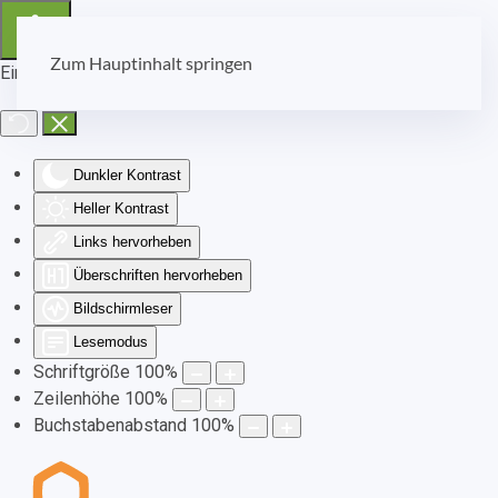
Zum Hauptinhalt springen
Eingabehilfen öffnen
Dunkler Kontrast
Heller Kontrast
Links hervorheben
Überschriften hervorheben
Bildschirmleser
Lesemodus
Schriftgröße
100
%
Zeilenhöhe
100
%
Buchstabenabstand
100
%