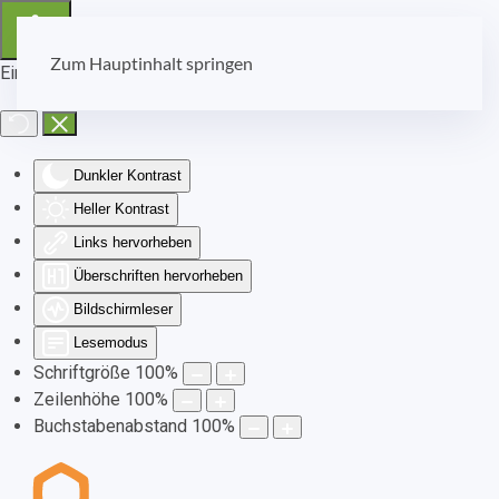
Zum Hauptinhalt springen
Eingabehilfen öffnen
Dunkler Kontrast
Heller Kontrast
Links hervorheben
Überschriften hervorheben
Bildschirmleser
Lesemodus
Schriftgröße
100
%
Zeilenhöhe
100
%
Buchstabenabstand
100
%