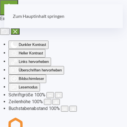
Zum Hauptinhalt springen
Eingabehilfen öffnen
Dunkler Kontrast
Heller Kontrast
Links hervorheben
Überschriften hervorheben
Bildschirmleser
Lesemodus
Schriftgröße
100
%
Zeilenhöhe
100
%
Buchstabenabstand
100
%