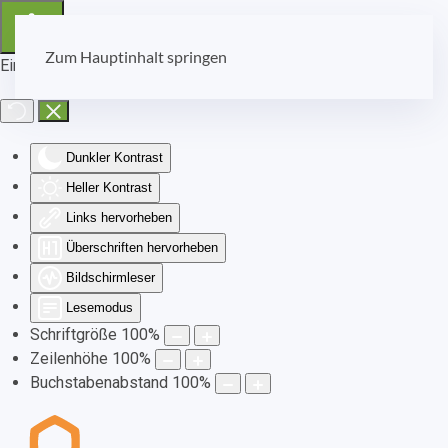
Zum Hauptinhalt springen
Eingabehilfen öffnen
Dunkler Kontrast
Heller Kontrast
Links hervorheben
Überschriften hervorheben
Bildschirmleser
Lesemodus
Schriftgröße
100
%
Zeilenhöhe
100
%
Buchstabenabstand
100
%