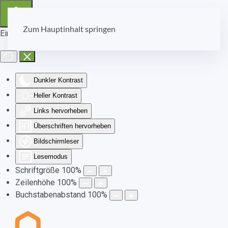
Zum Hauptinhalt springen
Eingabehilfen öffnen
Dunkler Kontrast
Heller Kontrast
Links hervorheben
Überschriften hervorheben
Bildschirmleser
Lesemodus
Schriftgröße
100
%
Zeilenhöhe
100
%
Buchstabenabstand
100
%