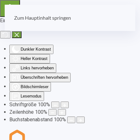
Zum Hauptinhalt springen
Eingabehilfen öffnen
Dunkler Kontrast
Heller Kontrast
Links hervorheben
Überschriften hervorheben
Bildschirmleser
Lesemodus
Schriftgröße
100
%
Zeilenhöhe
100
%
Buchstabenabstand
100
%