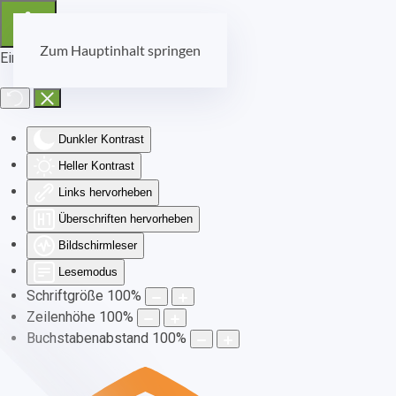
Zum Hauptinhalt springen
Eingabehilfen öffnen
Dunkler Kontrast
Heller Kontrast
Links hervorheben
Überschriften hervorheben
Bildschirmleser
Lesemodus
Schriftgröße
100
%
Zeilenhöhe
100
%
Buchstabenabstand
100
%