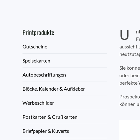
U
Printprodukte
n
F
Gutscheine
aussieht 
heutzutag
Speisekarten
Sie könn
Autobeschriftungen
oder beim
perfekte
Blöcke, Kalender & Aufkleber
Prospekte
Werbeschilder
können u
Postkarten & Grußkarten
Briefpapier & Kuverts