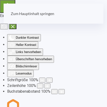
Zum Hauptinhalt springen
Eingabehilfen öffnen
Dunkler Kontrast
Heller Kontrast
Links hervorheben
Überschriften hervorheben
Bildschirmleser
Lesemodus
Schriftgröße
100
%
Zeilenhöhe
100
%
Buchstabenabstand
100
%