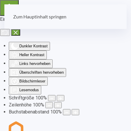
Zum Hauptinhalt springen
Eingabehilfen öffnen
Dunkler Kontrast
Heller Kontrast
Links hervorheben
Überschriften hervorheben
Bildschirmleser
Lesemodus
Schriftgröße
100
%
Zeilenhöhe
100
%
Buchstabenabstand
100
%