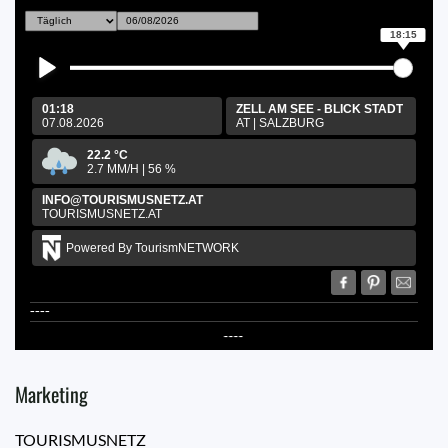
18:15
01:18
ZELL AM SEE - BLICK STADT
07.08.2026
AT
|
SALZBURG
22.2
°C
2.7
MM/H
|
56
%
INFO@TOURISMUSNETZ.AT
TOURISMUSNETZ.AT
Powered By TourismNETWORK
----
----
Marketing
TOURISMUSNETZ