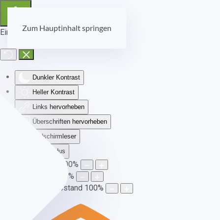
Zum Hauptinhalt springen
Eingabehilfen öffnen
Dunkler Kontrast
Heller Kontrast
Links hervorheben
Überschriften hervorheben
Bildschirmleser
Lesemodus
Schriftgröße
100
%
Zeilenhöhe
100
%
Buchstabenabstand
100
%