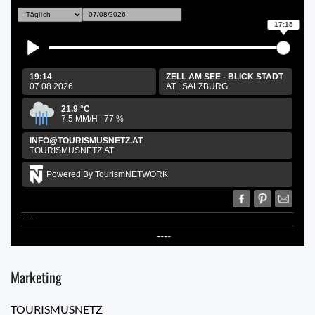
17:15
19:14
ZELL AM SEE - BLICK STADT
07.08.2026
AT
|
SALZBURG
21.9
°C
7.5
MM/H
|
77
%
INFO@TOURISMUSNETZ.AT
TOURISMUSNETZ.AT
Powered By TourismNETWORK
----
----
Marketing
TOURISMUSNETZ