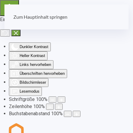
Zum Hauptinhalt springen
Eingabehilfen öffnen
Dunkler Kontrast
Heller Kontrast
Links hervorheben
Überschriften hervorheben
Bildschirmleser
Lesemodus
Schriftgröße
100
%
Zeilenhöhe
100
%
Buchstabenabstand
100
%