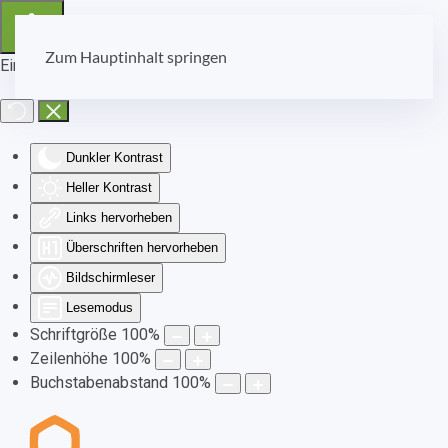
Zum Hauptinhalt springen
Eingabehilfen öffnen
Dunkler Kontrast
Heller Kontrast
Links hervorheben
Überschriften hervorheben
Bildschirmleser
Lesemodus
Schriftgröße
100
%
Zeilenhöhe
100
%
Buchstabenabstand
100
%