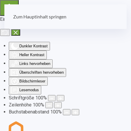
Zum Hauptinhalt springen
Eingabehilfen öffnen
Dunkler Kontrast
Heller Kontrast
Links hervorheben
Überschriften hervorheben
Bildschirmleser
Lesemodus
Schriftgröße
100
%
Zeilenhöhe
100
%
Buchstabenabstand
100
%