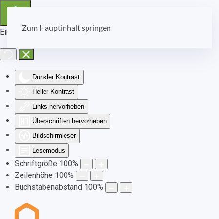
Zum Hauptinhalt springen
Eingabehilfen öffnen
Dunkler Kontrast
Heller Kontrast
Links hervorheben
Überschriften hervorheben
Bildschirmleser
Lesemodus
Schriftgröße
100
%
Zeilenhöhe
100
%
Buchstabenabstand
100
%