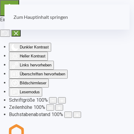
Zum Hauptinhalt springen
Eingabehilfen öffnen
Dunkler Kontrast
Heller Kontrast
Links hervorheben
Überschriften hervorheben
Bildschirmleser
Lesemodus
Schriftgröße
100
%
Zeilenhöhe
100
%
Buchstabenabstand
100
%