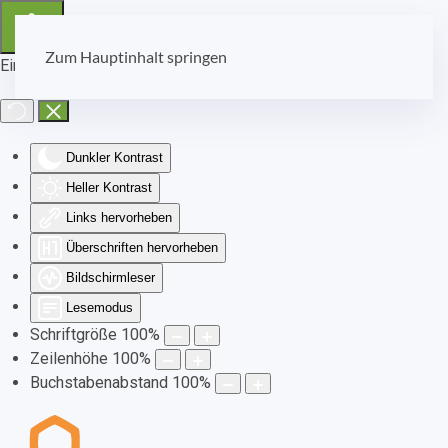
Zum Hauptinhalt springen
Eingabehilfen öffnen
Dunkler Kontrast
Heller Kontrast
Links hervorheben
Überschriften hervorheben
Bildschirmleser
Lesemodus
Schriftgröße
100
%
Zeilenhöhe
100
%
Buchstabenabstand
100
%