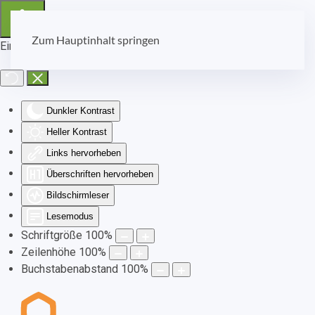
Zum Hauptinhalt springen
Eingabehilfen öffnen
Dunkler Kontrast
Heller Kontrast
Links hervorheben
Überschriften hervorheben
Bildschirmleser
Lesemodus
Schriftgröße
100
%
Zeilenhöhe
100
%
Buchstabenabstand
100
%